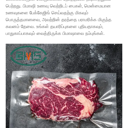
பெற்றது. பிமாஷி உணவு வெற்றிடப் பைகள், மென்மையான
உணவுகளை பேக்கேஜிங் செய்வதற்கு மிகவும்
பொருத்தமானவை, அவற்றின் தரத்தை பராமரிக்க மிகுந்த
கவனம் தேவை. உங்கள் தயாரிப்புகளை புதியதாகவும்,
பாதுகாப்பாகவும் வைத்திருக்க பிமாஷாவை நம்புங்கள்.