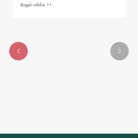


PA PE COEXTRUDED உணவு வெற்றிட பை
உணவுடன் தொடர்பு கொள்ள பாதுகாப்பானதா?
மேலும் பார்க்க >>