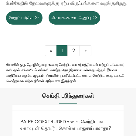
பேக்கேஜிங் தேவைகளுக்கு ஏற்ப விருப்பங்களை வழங்குகிறது.
மேலும் பார்க்க >>
விசாரணையை அனுப்பு >>
«
1
2
»
சீனாவில் ஒரு தொழில்முறை உணவு வெற்றிட பை உற்பத்தியாளர் மற்றும் சப்ளையர்
என்பதால், எங்களிடம் எங்கள் சொந்த தொழிற்சாலை உள்ளது மற்றும் இலவச
மாதிரியை வழங்க முடியும். சீனாவில் தயாரிக்கப்பட்ட உணவு வெற்றிட பைஐ வாங்கி
மொத்தமாக விற்க நீங்கள் ஆர்வமாக இருந்தால்.
செய்தி பரிந்துரைகள்