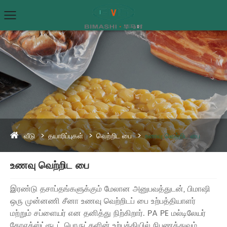
வீடு
தயாரிப்புகள்
வெற்றிட பை
உணவு வெற்றிட பை
உணவு வெற்றிட பை
இரண்டு தசாப்தங்களுக்கும் மேலான அனுபவத்துடன், பிமாஷி
ஒரு முன்னணி சீனா உணவு வெற்றிடப் பை உற்பத்தியாளர்
மற்றும் சப்ளையர் என தனித்து நிற்கிறார். PA PE மல்டிலேயர்
கோஎக்ஸ்ட்ரூடட் பொருட்களின் உற்பத்தியில் நிபுணத்துவம்