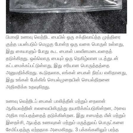
பிமாஷி உணவு வெற்றிட பையில் ஒரு சக்திவாய்ந்த முத்திரை
குத்த பயன்படும் மெழுகு போன்ற ஒரு வகை பொருள் உள்ளது,
இது கையாளும் போது கூட பைகள் பலவீனமடைவதைத்
தடுக்கிறது. ஒவ்வொரு பையும் ஒரு நெகிழ்வான படத்துடன்
கட்டமைக்கப்பட்டுள்ளது, இது சரியான பொருத்தத்தை
அனுமதிக்கிறது. கூடுதலாக, எங்கள் பைகள் நிரப்ப எளிதானது,
இது உங்கள் பேக்கிங் செயல்முறையின் செயல்திறனை
அதிகரிக்க உதவுகிறது.
உணவு வெற்றிடப் பைகள் பாலித்தீன் மற்றும் நைலான்
ஆகியவற்றின் கலவையிலிருந்து தயாரிக்கப்படுகின்றன, அவை
அதிக ஈரப்பதத்தைத் தடுக்கின்றன. இது சமைத்த மீன் மற்றும்
இறைச்சி, ஆயத்த உணவுகள் மற்றும் மருத்துவப் பொருட்களை
சேமிப்பதற்கு ஏற்றதாக அமைகிறது. 3 பக்கங்களிலும் பரந்த