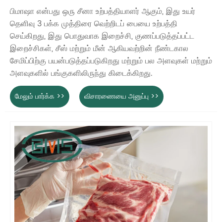
பிமாஷா என்பது ஒரு சீனா உற்பத்தியாளர் ஆகும், இது உயர்
தெளிவு 3 பக்க முத்திரை வெற்றிடப் பையை உற்பத்தி
செய்கிறது, இது பொதுவாக இறைச்சி, குணப்படுத்தப்பட்ட
இறைச்சிகள், சீஸ் மற்றும் மீன் ஆகியவற்றின் நீண்டகால
சேமிப்பிற்கு பயன்படுத்தப்படுகிறது மற்றும் பல அளவுகள் மற்றும்
அளவுகளில் பங்குகளிலிருந்து கிடைக்கிறது.
மேலும் பார்க்க >>
விசாரணையை அனுப்பு >>