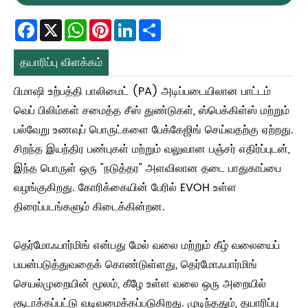
Facebook
X
WhatsApp
Pinterest
LinkedIn
Share
தயாரிப்பு விளக்கம்
பிமாஷி உற்பத்தி பாலிமைட் (PA) அடிப்படையிலான பாட்டம்
வெப் பிலிம்கள் சமைத்த சீஸ் துண்டுகள், ஸ்பெக்கிள்ஸ் மற்றும்
பல்வேறு உணவுப் பொருட்களை பேக்கேஜிங் செய்வதற்கு ஏற்றது.
சிறந்த இயந்திர பண்புகள் மற்றும் வலுவான பஞ்சர் எதிர்ப்புடன்,
இந்த பொருள் ஒரு "நடுத்தர" அளவிலான தடை பாதுகாப்பை
வழங்குகிறது. கோரிக்கையின் பேரில் EVOH உள்ள
திரைப்படங்களும் கிடைக்கின்றன.
தெர்மோஃபார்மிங் என்பது மேல் வலை மற்றும் கீழ் வலையைப்
பயன்படுத்துவதைக் கொண்டுள்ளது, தெர்மோஃபார்மிங்
செயல்முறையின் மூலம், கீழே உள்ள வலை ஒரு அறையில்
சூடாக்கப்பட்டு வடிவமைக்கப்படுகிறது. முடிந்ததும், தயாரிப்பு