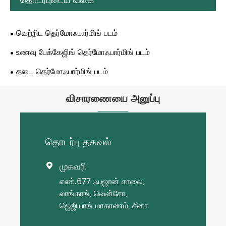
தொடர்புடைய வகை
வெற்றிட தெர்மோஃபார்மிங் படம்
உணவு பேக்கேஜிங் தெர்மோஃபார்மிங் படம்
தடை தெர்மோஃபார்மிங் படம்
விசாரணையை அனுப்பு
தொடர்பு தகவல்
முகவரி

எண்.677 ஃபஜான் சாலை,
லாங்காங், வென்சோ,
ஜெஜியாங் மாகாணம், சீனா