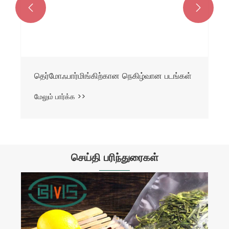


தெர்மோஃபார்மிங்கிற்கான நெகிழ்வான படங்கள்
மேலும் பார்க்க >>
செய்தி பரிந்துரைகள்