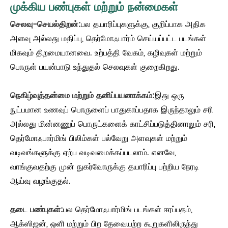
முக்கிய பண்புகள் மற்றும் நன்மைகள்
செலவு-செயல்திறன்:
பல தயாரிப்புகளுக்கு, குறிப்பாக அதிக
அளவு அல்லது மதிப்பு, தெர்மோஃபார்ம் செய்யப்பட்ட படங்கள்
மிகவும் திறமையானவை. உற்பத்தி வேகம், கழிவுகள் மற்றும்
பொருள் பயன்பாடு உந்துதல் செலவுகள் குறைகிறது.
நெகிழ்வுத்தன்மை மற்றும் தனிப்பயனாக்கம்:
இது ஒரு
நுட்பமான உணவுப் பொருளைப் பாதுகாப்பதாக இருந்தாலும் சரி
அல்லது மின்னணுப் பொருட்களைக் காட்சிப்படுத்தினாலும் சரி,
தெர்மோஃபார்மிங் பிலிம்கள் பல்வேறு அளவுகள் மற்றும்
வடிவங்களுக்கு ஏற்ப வடிவமைக்கப்படலாம். எனவே,
வாங்குவதற்கு முன் நுகர்வோருக்கு தயாரிப்பு பற்றிய நேரடி
ஆய்வு வழங்குதல்.
தடை பண்புகள்:
பல தெர்மோஃபார்மிங் படங்கள் ஈரப்பதம்,
ஆக்ஸிஜன், ஒளி மற்றும் பிற தேவையற்ற கூறுகளிலிருந்து