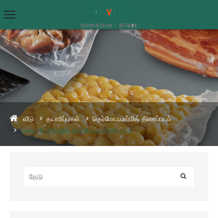
வீடு
தயாரிப்புகள்
தெர்மோஃபார்மிங் திரைப்படம்
உணவு பேக்கேஜிங் தெர்மோஃபார்மிங் படம்